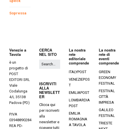
Speck
Sopressa
Venezie a
CERCA
La nostra
La nostra
Tavola
NEL SITO
rete
rete di
editoriale
eventi
è un
comprende
comprende
progetto di
ITALYPOST
GREEN
POST
ECONOMY
VENEZIEPOS
EDITORI SRL
ISCRIVITI
FESTIVAL
T
Viale
ALLA
FESTIVAL
Codalunga
NEWSLETT
EMILIAPOST
ER
CITTÀ
4/L 35138
LOMBARDIA
IMPRESA
Padova (PD)
Clicca qui
POST
GALILEO
per iscriverti
EMILIA
P.IVA
FESTIVAL
alla
ROMAGNA
03948890284
newsletter e
TRIESTE
A TAVOLA
REA PD-
ricevere tutti
NEXT