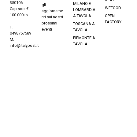
350106
MILANO E
gli
WEFOOD
Cap soc. €
LOMBARDIA
aggiorname
100.000 i.v.
A TAVOLA
OPEN
nti sui nostri
FACTORY
prossimi
TOSCANA A
T.
eventi
TAVOLA
0498757589
PIEMONTE A
M.
TAVOLA
info@italypost.it