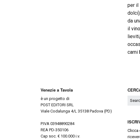
per il
dolci
da un
il vin
lievi
occas
carni
Venezie a Tavola
CERCA
è un progetto di
POST EDITORI SRL
Viale Codalunga 4/L 35138 Padova (PD)
ISCRI
P.IVA 03948890284
REA PD-350106
Clicca 
Cap soc. € 100.000 i.v.
ricever