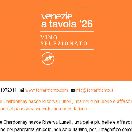
Ristoranti Istr
61972311
www.ferraritrento.com
info@ferraritrento.it
e Chardonnay nasce Riserva Lunelli, una delle più belle e affasci
ine del panorama vinicolo, non solo italiano...
e Chardonnay nasce Riserva Lunelli, una delle più belle e affasci
ine del panorama vinicolo, non solo italiano, per il magnifico colo