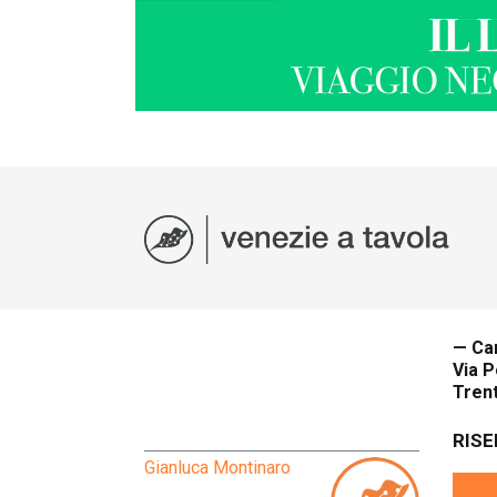
— Can
Via P
Tren
RISE
Gianluca Montinaro