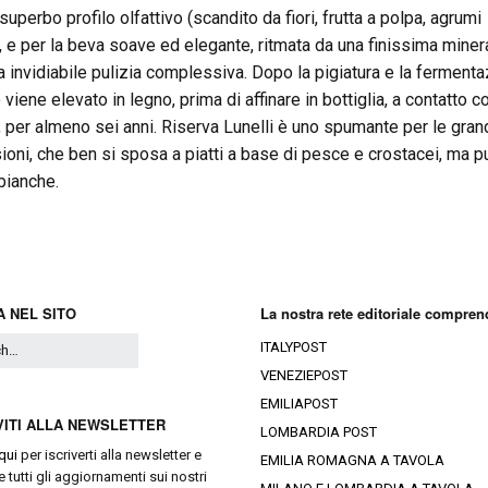
 superbo profilo olfattivo (scandito da fiori, frutta a polpa, agrumi
), e per la beva soave ed elegante, ritmata da una finissima minera
a invidiabile pulizia complessiva. Dopo la pigiatura e la ferment
o viene elevato in legno, prima di affinare in bottiglia, a contatto co
ti, per almeno sei anni. Riserva Lunelli è uno spumante per le gran
ioni, che ben si sposa a piatti a base di pesce e crostacei, ma p
 bianche.
 NEL SITO
La nostra rete editoriale compren
ITALYPOST
VENEZIEPOST
EMILIAPOST
VITI ALLA NEWSLETTER
LOMBARDIA POST
qui
per iscriverti alla newsletter e
EMILIA ROMAGNA A TAVOLA
e tutti gli aggiornamenti sui nostri