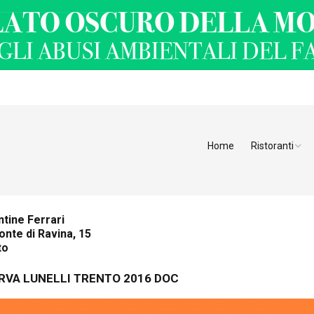
Home
Ristoranti
Ristoranti Alt
Ristoranti Tren
tine Ferrari
onte di Ravina, 15
Veneto
to
Friuli Venezia 
RVA LUNELLI TRENTO 2016 DOC
Ristoranti Slov