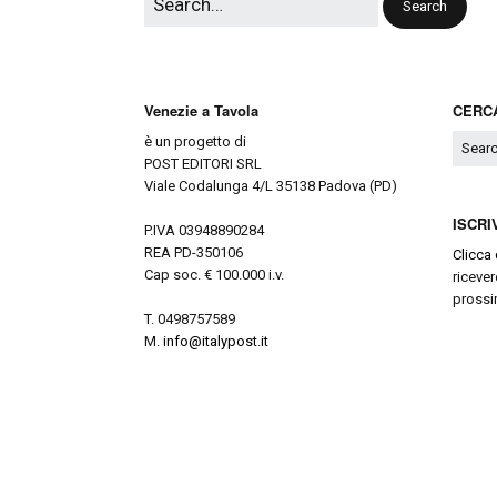
Venezie a Tavola
CERCA
è un progetto di
POST EDITORI SRL
Viale Codalunga 4/L 35138 Padova (PD)
ISCRI
P.IVA 03948890284
REA PD-350106
Clicca 
Cap soc. € 100.000 i.v.
ricever
prossi
T. 0498757589
M.
info@italypost.it