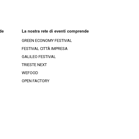
ia-Croazia
Ristoranti Rovigo
Ristoranti Gorizia
Ristoranti Venezia
Ristoranti Trieste
de
La nostra rete di eventi comprende
GREEN ECONOMY FESTIVAL
Ristoranti Treviso
FESTIVAL CITTÀ IMPRESA
GALILEO FESTIVAL
Ristoranti Belluno
TRIESTE NEXT
WEFOOD
OPEN FACTORY