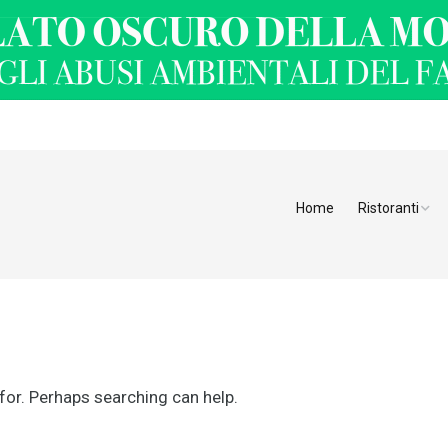
Home
Ristoranti
Ristoranti Alt
Ristoranti Tren
Veneto
Friuli Venezia 
 for. Perhaps searching can help.
Ristoranti Slov