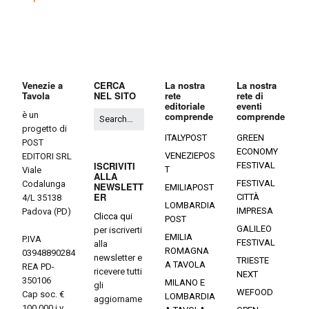
Venezie a
CERCA
La nostra
La nostra
Tavola
NEL SITO
rete
rete di
editoriale
eventi
è un
comprende
comprende
progetto di
ITALYPOST
GREEN
POST
ECONOMY
VENEZIEPOS
EDITORI SRL
ISCRIVITI
FESTIVAL
T
Viale
ALLA
FESTIVAL
Codalunga
NEWSLETT
EMILIAPOST
ER
CITTÀ
4/L 35138
LOMBARDIA
IMPRESA
Padova (PD)
Clicca qui
POST
GALILEO
per iscriverti
EMILIA
P.IVA
FESTIVAL
alla
ROMAGNA
03948890284
newsletter e
TRIESTE
A TAVOLA
REA PD-
ricevere tutti
NEXT
350106
MILANO E
gli
WEFOOD
Cap soc. €
LOMBARDIA
aggiorname
100.000 i.v.