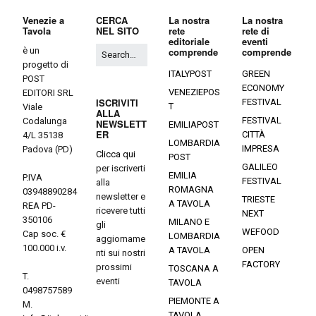
Venezie a
CERCA
La nostra
La nostra
Tavola
NEL SITO
rete
rete di
editoriale
eventi
è un
comprende
comprende
progetto di
ITALYPOST
GREEN
POST
ECONOMY
VENEZIEPOS
EDITORI SRL
ISCRIVITI
FESTIVAL
T
Viale
ALLA
FESTIVAL
Codalunga
NEWSLETT
EMILIAPOST
ER
CITTÀ
4/L 35138
LOMBARDIA
IMPRESA
Padova (PD)
Clicca qui
POST
GALILEO
per iscriverti
EMILIA
P.IVA
FESTIVAL
alla
ROMAGNA
03948890284
newsletter e
TRIESTE
A TAVOLA
REA PD-
ricevere tutti
NEXT
350106
MILANO E
gli
WEFOOD
Cap soc. €
LOMBARDIA
aggiorname
100.000 i.v.
A TAVOLA
OPEN
nti sui nostri
FACTORY
prossimi
TOSCANA A
T.
eventi
TAVOLA
0498757589
PIEMONTE A
M.
TAVOLA