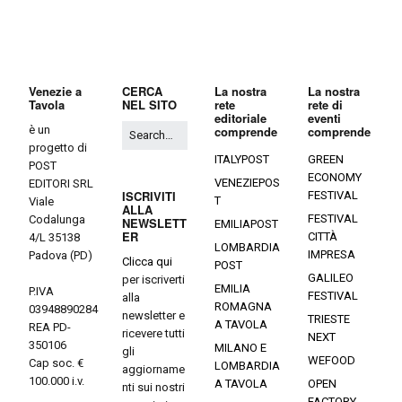
Venezie a
CERCA
La nostra
La nostra
Tavola
NEL SITO
rete
rete di
editoriale
eventi
è un
comprende
comprende
progetto di
ITALYPOST
GREEN
POST
ECONOMY
VENEZIEPOS
EDITORI SRL
ISCRIVITI
FESTIVAL
T
Viale
ALLA
FESTIVAL
Codalunga
NEWSLETT
EMILIAPOST
ER
CITTÀ
4/L 35138
LOMBARDIA
IMPRESA
Padova (PD)
Clicca qui
POST
GALILEO
per iscriverti
EMILIA
P.IVA
FESTIVAL
alla
ROMAGNA
03948890284
newsletter e
TRIESTE
A TAVOLA
REA PD-
ricevere tutti
NEXT
350106
MILANO E
gli
WEFOOD
Cap soc. €
LOMBARDIA
aggiorname
100.000 i.v.
A TAVOLA
OPEN
nti sui nostri
FACTORY