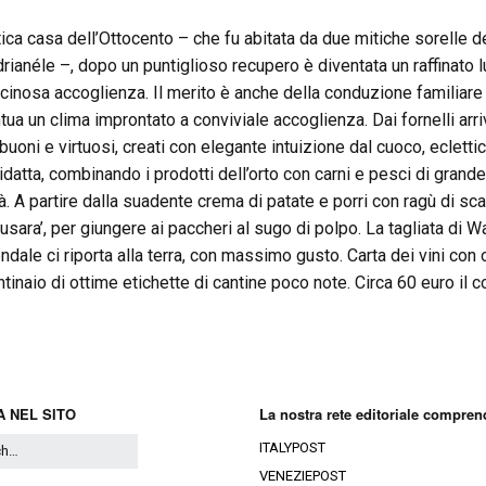
tica casa dell’Ottocento – che fu abitata da due mitiche sorelle d
drianéle –, dopo un puntiglioso recupero è diventata un raffinato 
scinosa accoglienza. Il merito è anche della conduzione familiare
tua un clima improntato a conviviale accoglienza. Dai fornelli arr
 buoni e virtuosi, creati con elegante intuizione dal cuoco, ecletti
idatta, combinando i prodotti dell’orto con carni e pesci di grand
tà. A partire dalla suadente crema di patate e porri con ragù di sc
 busara’, per giungere ai paccheri al sugo di polpo. La tagliata di 
ndale ci riporta alla terra, con massimo gusto. Carta dei vini con 
ntinaio di ottime etichette di cantine poco note. Circa 60 euro il c
 NEL SITO
La nostra rete editoriale compren
ITALYPOST
VENEZIEPOST