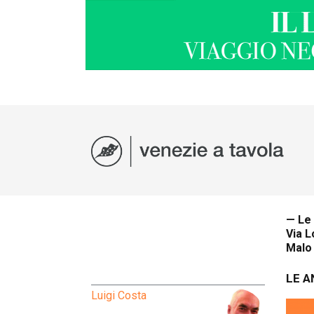
— Le 
Via L
Malo 
LE A
Luigi Costa