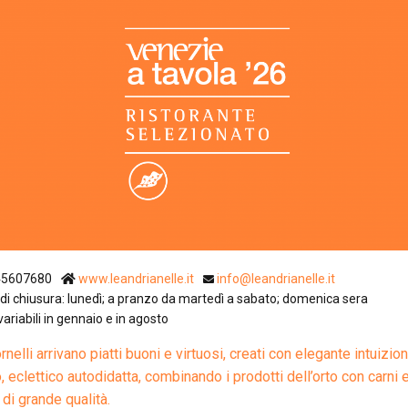
Ristoranti Istr
45607680
www.leandrianelle.it
info@leandrianelle.it
di chiusura: lunedì; a pranzo da martedì a sabato; domenica sera
 variabili in gennaio e in agosto
rnelli arrivano piatti buoni e virtuosi, creati con elegante intuizio
, eclettico autodidatta, combinando i prodotti dell’orto con carni 
 di grande qualità.