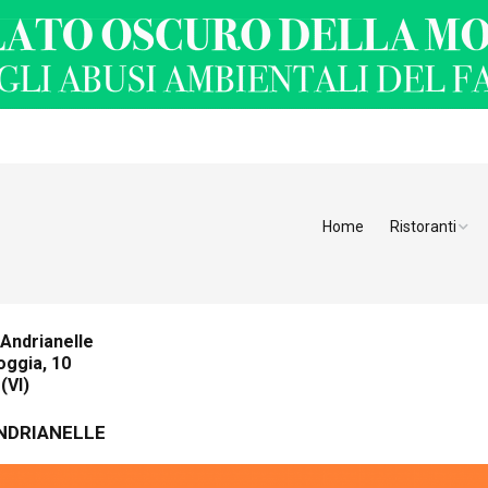
Home
Ristoranti
Ristoranti Alt
Ristoranti Tren
Andrianelle
oggia, 10
Veneto
(VI)
Friuli Venezia 
NDRIANELLE
Ristoranti Slov