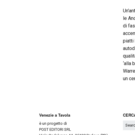
Un’an
le An
di fa
accen
piatti
autod
quali
‘alla
Warre
un ce
Venezie a Tavola
CERCA
è un progetto di
POST EDITORI SRL