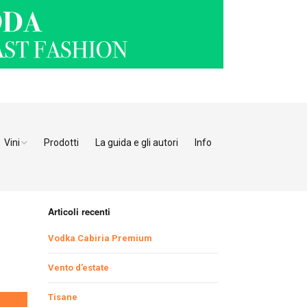
Vini
Prodotti
La guida e gli autori
Info
o Adige
Bianchi
tino
Bollicine
Articoli recenti
Rosati
Ristoranti Verona
Vodka Cabiria Premium
Giulia
Rossi
Ristoranti Vicenza
Ristoranti Pordenone
Vento d’estate
Tisane
enia
Ristoranti Padova
Ristoranti Udine