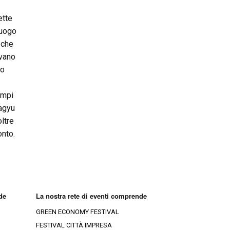
ette
luogo
 che
ivano
co
e
ampi
Wagyu
oltre
onto.
de
La nostra rete di eventi comprende
GREEN ECONOMY FESTIVAL
FESTIVAL CITTÀ IMPRESA