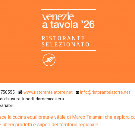
Ristoranti Istr
2750555
www.ristorantelatorre.net
info@ristorantelatorre.net
di chiusura: lunedì; domenica sera
variabili
sce la cucina equilibrata e vitale di Marco Talamini che esplora c
libera prodotti e sapori del territorio regionale.