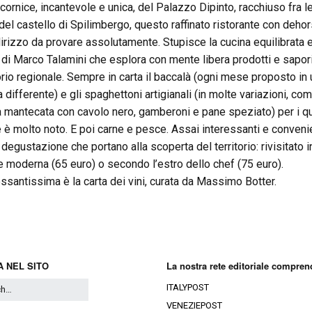
 cornice, incantevole e unica, del Palazzo Dipinto, racchiuso fra l
del castello di Spilimbergo, questo raffinato ristorante con dehor
dirizzo da provare assolutamente. Stupisce la cucina equilibrata 
e di Marco Talamini che esplora con mente libera prodotti e sapor
torio regionale. Sempre in carta il baccalà (ogni mese proposto in
a differente) e gli spaghettoni artigianali (in molte variazioni, co
a mantecata con cavolo nero, gamberoni e pane speziato) per i qua
e è molto noto. E poi carne e pesce. Assai interessanti e convenie
degustazione che portano alla scoperta del territorio: rivisitato i
e moderna (65 euro) o secondo l’estro dello chef (75 euro).
essantissima è la carta dei vini, curata da Massimo Botter.
 NEL SITO
La nostra rete editoriale compren
ITALYPOST
VENEZIEPOST