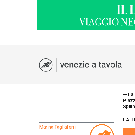
— La
Piazz
Spil
LA 
Marina Tagliaferri