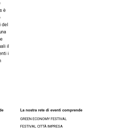
e
s è
e
i del
 una
me
li il
nti i
n
de
La nostra rete di eventi comprende
GREEN ECONOMY FESTIVAL
FESTIVAL CITTÀ IMPRESA