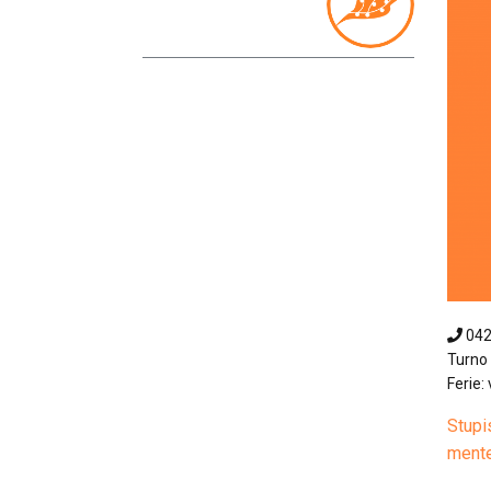
04
Turno 
Ferie: 
Stupi
mente 