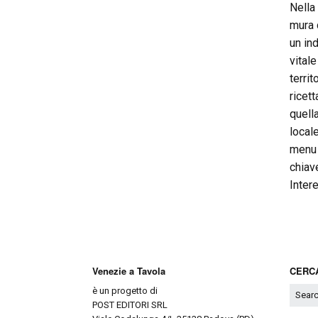
Nella
mura 
un in
vital
terri
ricett
quell
local
menu 
chiav
Inter
Venezie a Tavola
CERCA
è un progetto di
POST EDITORI SRL