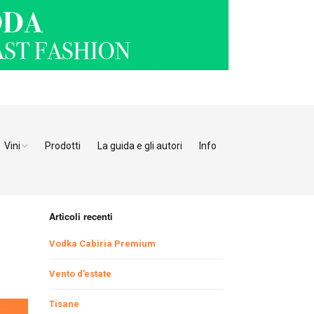
Vini
Prodotti
La guida e gli autori
Info
o Adige
Bianchi
tino
Bollicine
Articoli recenti
Rosati
Ristoranti Verona
Vodka Cabiria Premium
Giulia
Rossi
Ristoranti Vicenza
Ristoranti Pordenone
Vento d’estate
Tisane
enia
Ristoranti Padova
Ristoranti Udine