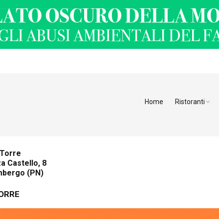
Home
Ristoranti
Ristoranti Alt
Ristoranti Tren
 Torre
a Castello, 8
Veneto
imbergo (PN)
Friuli Venezia 
TORRE
Ristoranti Slov