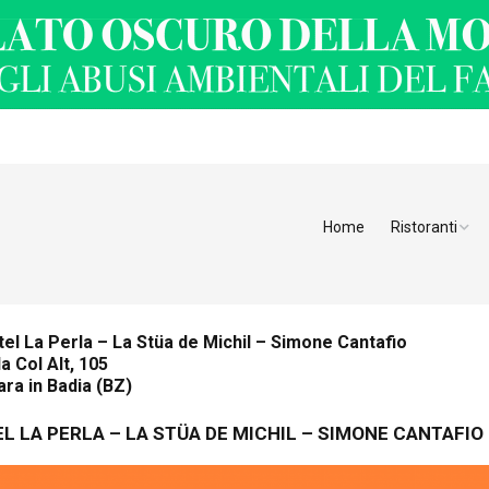
Home
Ristoranti
Ristoranti Alt
Ristoranti Tren
el La Perla – La Stüa de Michil – Simone Cantafio
a Col Alt, 105
Veneto
ra in Badia (BZ)
Friuli Venezia 
L LA PERLA – LA STÜA DE MICHIL – SIMONE CANTAFIO
Ristoranti Slov