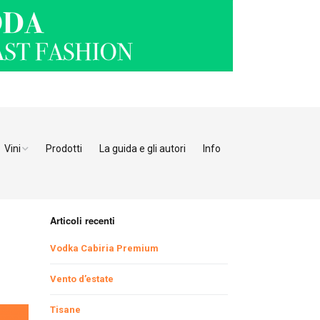
Vini
Prodotti
La guida e gli autori
Info
o Adige
Bianchi
tino
Bollicine
Articoli recenti
Rosati
Ristoranti Verona
Vodka Cabiria Premium
Giulia
Rossi
Ristoranti Vicenza
Ristoranti Pordenone
Vento d’estate
Tisane
enia
Ristoranti Padova
Ristoranti Udine