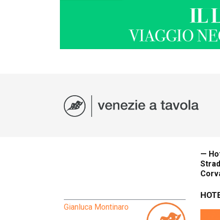
— Hot
Strad
Corva
HOTE
Gianluca Montinaro