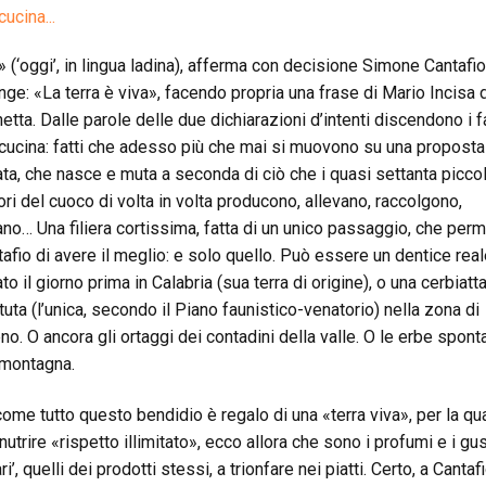
cucina...
» (‘oggi’, in lingua ladina), afferma con decisione Simone Cantafio
nge: «La terra è viva», facendo propria una frase di Mario Incisa 
etta. Dalle parole delle due dichiarazioni d’intenti discendono i fa
 cucina: fatti che adesso più che mai si muovono su una proposta
ata, che nasce e muta a seconda di ciò che i quasi settanta piccol
tori del cuoco di volta in volta producono, allevano, raccolgono,
no… Una filiera cortissima, fatta di un unico passaggio, che per
tafio di avere il meglio: e solo quello. Può essere un dentice real
o il giorno prima in Calabria (sua terra di origine), o una cerbiatt
tuta (l’unica, secondo il Piano faunistico-venatorio) nella zona di
eno. O ancora gli ortaggi dei contadini della valle. O le erbe spon
 montagna.
come tutto questo bendidio è regalo di una «terra viva», per la qu
utrire «rispetto illimitato», ecco allora che sono i profumi e i gus
ri’, quelli dei prodotti stessi, a trionfare nei piatti. Certo, a Cantafi