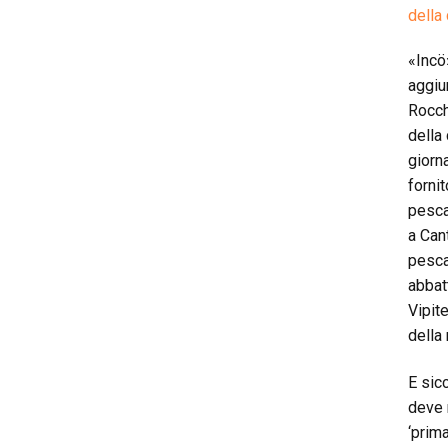
della 
«Incö
aggiu
Rocch
della
giorn
forni
pesca
a Can
pescat
abbat
Vipit
della
E sic
deve n
‘prima