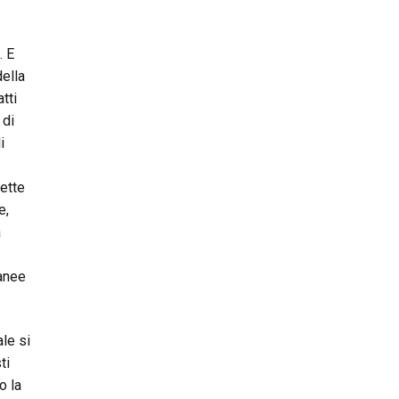
. E
della
tti
 di
i
mette
e,
a
tanee
ale si
ti
o la