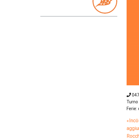
04
Turno 
Ferie:
«Incö
aggiu
Rocch