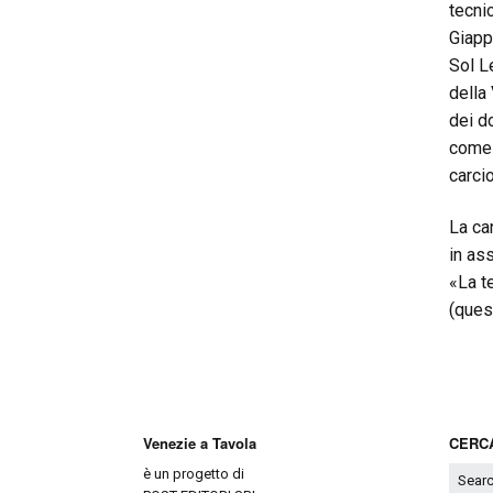
tecni
Giapp
Sol L
della 
dei d
come 
carcio
La ca
in ass
«La t
(ques
Venezie a Tavola
CERCA
è un progetto di