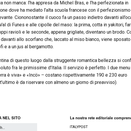
ca non manca: l’ha appresa da Michel Bras, e l’ha perfezionata in
one dove ha mediato l’alta scuola francese con il perfezionismo
evante. Ciononostante il cuoco fa un passo indietro davanti all’oc
Val di Funes e alle cipolle del maso: la prima, cotta in yakitori, fa
oppi ravioli e le seconde, appena grigliate, diventano un brodo. C
davanti allo scorfano che, laccato al miso bianco, viene sposato
fi e a un jus al bergamotto.
ntina di questo luogo dalla struggente romantica bellezza si co
oluto fra le primissime d’Italia. Il servizio è perfetto. I due menu
erra è viva» e «Incö» – costano rispettivamente 190 e 230 euro
t’ultimo è da riservare con almeno un giorno di preavviso).
 NEL SITO
La nostra rete editoriale compren
ITALYPOST