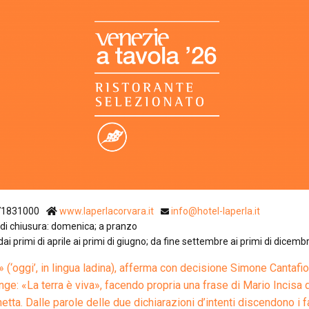
Ristoranti Istr
71831000
www.laperlacorvara.it
info@hotel-laperla.it
di chiusura: domenica; a pranzo
 dai primi di aprile ai primi di giugno; da fine settembre ai primi di dicemb
» (‘oggi’, in lingua ladina), afferma con decisione Simone Cantafio
nge: «La terra è viva», facendo propria una frase di Mario Incisa 
etta. Dalle parole delle due dichiarazioni d’intenti discendono i fa