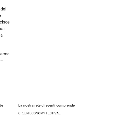
 del
a
rcisce
osì
 a
nferma
 –
de
La nostra rete di eventi comprende
GREEN ECONOMY FESTIVAL