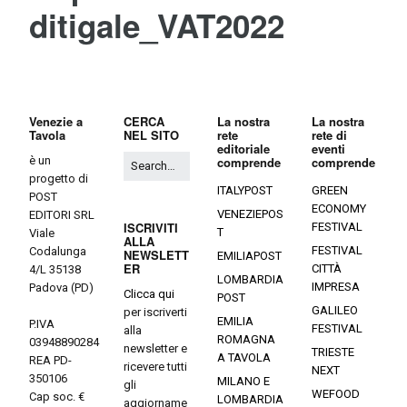
ditigale_VAT2022
Venezie a
CERCA
La nostra
La nostra
Tavola
NEL SITO
rete
rete di
editoriale
eventi
è un
comprende
comprende
progetto di
ITALYPOST
GREEN
POST
ECONOMY
VENEZIEPOS
EDITORI SRL
ISCRIVITI
FESTIVAL
T
Viale
ALLA
FESTIVAL
Codalunga
NEWSLETT
EMILIAPOST
ER
CITTÀ
4/L 35138
LOMBARDIA
IMPRESA
Padova (PD)
Clicca qui
POST
GALILEO
per iscriverti
EMILIA
P.IVA
FESTIVAL
alla
ROMAGNA
03948890284
newsletter e
TRIESTE
A TAVOLA
REA PD-
ricevere tutti
NEXT
350106
MILANO E
gli
WEFOOD
Cap soc. €
LOMBARDIA
aggiorname