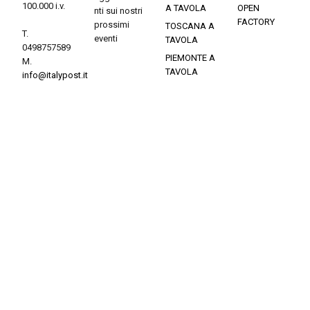
100.000 i.v.
A TAVOLA
OPEN
nti sui nostri
FACTORY
prossimi
TOSCANA A
T.
eventi
TAVOLA
0498757589
PIEMONTE A
M.
TAVOLA
info@italypost.it