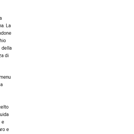
a
na. La
andone
chio
 della
za di
I menu
 a
celto
quida
o e
aro e