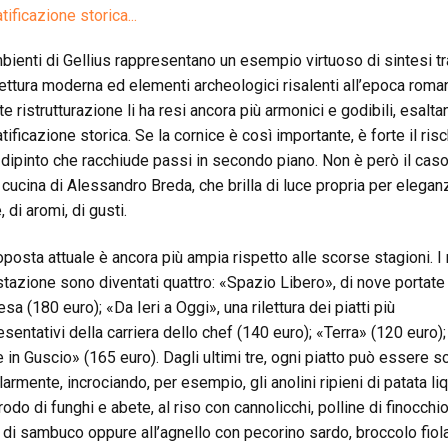
atificazione storica...
mbienti di Gellius rappresentano un esempio virtuoso di sintesi tr
tettura moderna ed elementi archeologici risalenti all’epoca roma
te ristrutturazione li ha resi ancora più armonici e godibili, esalt
atificazione storica. Se la cornice è così importante, è forte il ris
l dipinto che racchiude passi in secondo piano. Non è però il caso
e cucina di Alessandro Breda, che brilla di luce propria per elegan
 di aromi, di gusti.
oposta attuale è ancora più ampia rispetto alle scorse stagioni. 
tazione sono diventati quattro: «Spazio Libero», di nove portate
sa (180 euro); «Da Ieri a Oggi», una rilettura dei piatti più
esentativi della carriera dello chef (140 euro); «Terra» (120 euro);
 in Guscio» (165 euro). Dagli ultimi tre, ogni piatto può essere s
larmente, incrociando, per esempio, gli anolini ripieni di patata li
odo di funghi e abete, al riso con cannolicchi, polline di finocchi
 di sambuco oppure all’agnello con pecorino sardo, broccolo fiol