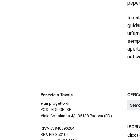
peper
In sa
guida
un’am
sempl
apert
nel w
Venezie a Tavola
CERCA
è un progetto di
POST EDITORI SRL
Viale Codalunga 4/L 35138 Padova (PD)
ISCRI
P.IVA 03948890284
REA PD-350106
Clicca 