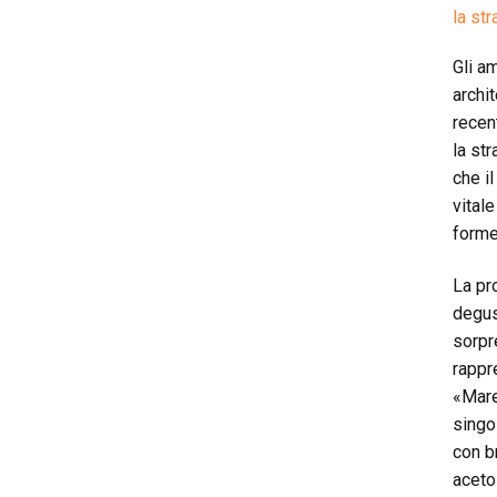
la str
Gli a
archi
recen
la str
che i
vital
forme,
La pr
degus
sorpre
rappr
«Mare
singo
con br
aceto