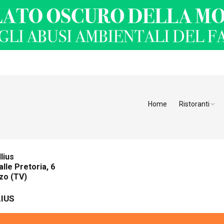
Home
Ristoranti
Ristoranti Alt
Ristoranti Tren
lius
alle Pretoria, 6
Veneto
zo (TV)
Friuli Venezia 
IUS
Ristoranti Slov