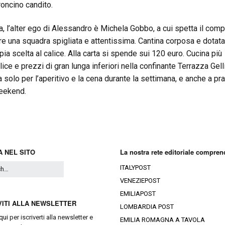
oncino candito.
la, l’alter ego di Alessandro è Michela Gobbo, a cui spetta il comp
re una squadra spigliata e attentissima. Cantina corposa e dotata
pia scelta al calice. Alla carta si spende sui 120 euro. Cucina più
ice e prezzi di gran lunga inferiori nella confinante Terrazza Gell
a solo per l’aperitivo e la cena durante la settimana, e anche a pr
eekend.
 NEL SITO
La nostra rete editoriale compren
ITALYPOST
VENEZIEPOST
EMILIAPOST
VITI ALLA NEWSLETTER
LOMBARDIA POST
qui
per iscriverti alla newsletter e
EMILIA ROMAGNA A TAVOLA