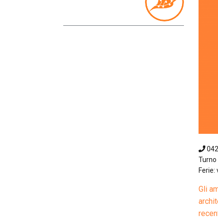
04
Turno 
Ferie: 
Gli a
archi
recen