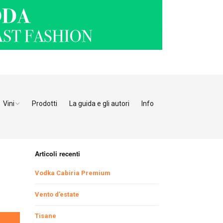
Vini
Prodotti
La guida e gli autori
Info
o Adige
Bianchi
tino
Bollicine
Articoli recenti
Rosati
Ristoranti Verona
Vodka Cabiria Premium
Giulia
Rossi
Ristoranti Vicenza
Ristoranti Pordenone
Vento d’estate
Tisane
enia
Ristoranti Padova
Ristoranti Udine