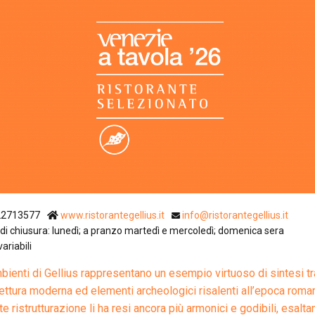
Ristoranti Istr
22713577
www.ristorantegellius.it
info@ristorantegellius.it
di chiusura: lunedì; a pranzo martedì e mercoledì; domenica sera
variabili
mbienti di Gellius rappresentano un esempio virtuoso di sintesi tr
tettura moderna ed elementi archeologici risalenti all’epoca roma
te ristrutturazione li ha resi ancora più armonici e godibili, esalt