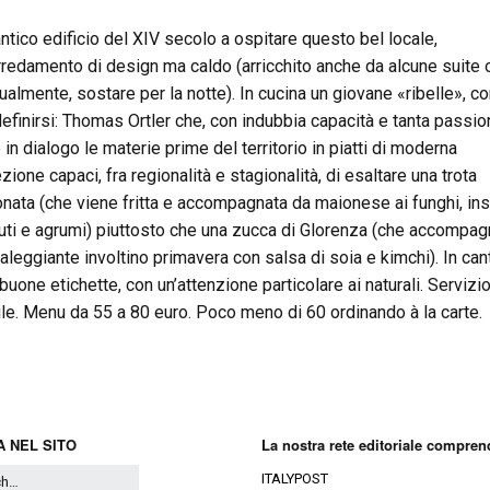
antico edificio del XIV secolo a ospitare questo bel locale,
arredamento di design ma caldo (arricchito anche da alcune suite 
ualmente, sostare per la notte). In cucina un giovane «ribelle», 
efinirsi: Thomas Ortler che, con indubbia capacità e tanta passio
 in dialogo le materie prime del territorio in piatti di moderna
ione capaci, fra regionalità e stagionalità, di esaltare una trota
nata (che viene fritta e accompagnata da maionese ai funghi, ins
auti e agrumi) piuttosto che una zucca di Glorenza (che accompag
taleggiante involtino primavera con salsa di soia e kimchi). In can
buone etichette, con un’attenzione particolare ai naturali. Servizi
ile. Menu da 55 a 80 euro. Poco meno di 60 ordinando à la carte.
 NEL SITO
La nostra rete editoriale compren
ITALYPOST