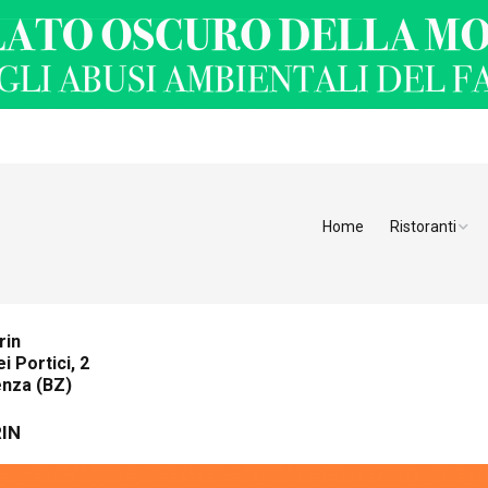
Home
Ristoranti
Ristoranti Alt
Ristoranti Tren
rin
ei Portici, 2
Veneto
enza (BZ)
Friuli Venezia 
IN
Ristoranti Slov