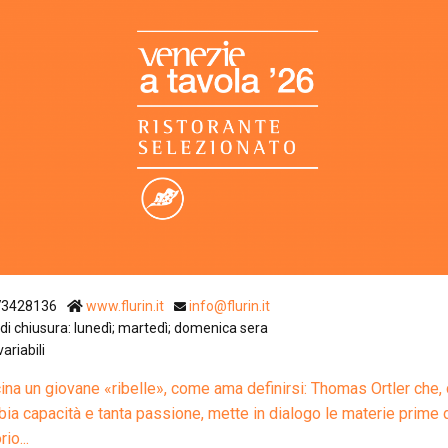
Ristoranti Istr
73428136
www.flurin.it
info@flurin.it
di chiusura: lunedì; martedì; domenica sera
variabili
cina un giovane «ribelle», come ama definirsi: Thomas Ortler che,
bia capacità e tanta passione, mette in dialogo le materie prime 
rio...