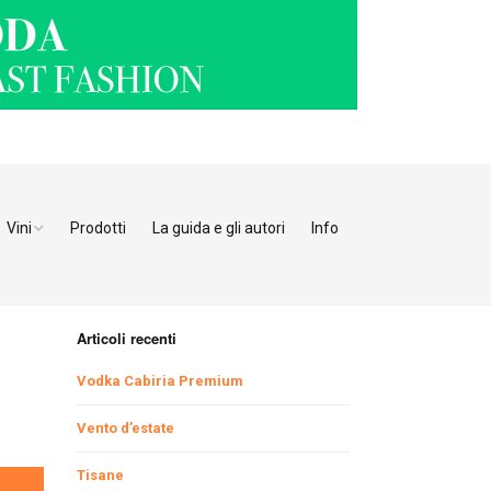
Vini
Prodotti
La guida e gli autori
Info
o Adige
Bianchi
tino
Bollicine
Articoli recenti
Rosati
Ristoranti Verona
Vodka Cabiria Premium
Giulia
Rossi
Ristoranti Vicenza
Ristoranti Pordenone
Vento d’estate
Tisane
enia
Ristoranti Padova
Ristoranti Udine