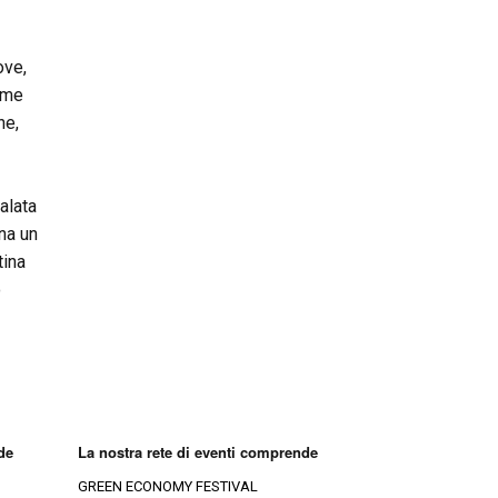
ove,
come
ne,
alata
na un
tina
o
de
La nostra rete di eventi comprende
GREEN ECONOMY FESTIVAL