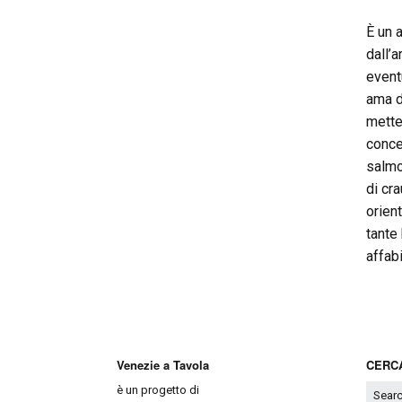
È un 
dall’
event
ama d
mette
concez
salmo
di cr
orien
tante 
affab
Venezie a Tavola
CERCA
è un progetto di