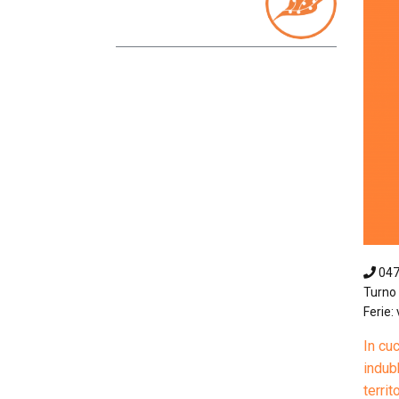
04
Turno 
Ferie: 
In cu
indub
territo