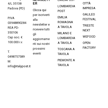
ER
CITTÀ
4/L 35138
LOMBARDIA
IMPRESA
Padova (PD)
Clicca qui
POST
GALILEO
per iscriverti
EMILIA
P.IVA
FESTIVAL
alla
ROMAGNA
03948890284
newsletter e
TRIESTE
A TAVOLA
REA PD-
ricevere tutti
NEXT
350106
MILANO E
gli
WEFOOD
Cap soc. €
LOMBARDIA
aggiorname
100.000 i.v.
A TAVOLA
OPEN
nti sui nostri
FACTORY
prossimi
TOSCANA A
T.
eventi
TAVOLA
0498757589
PIEMONTE A
M.
TAVOLA
info@italypost.it