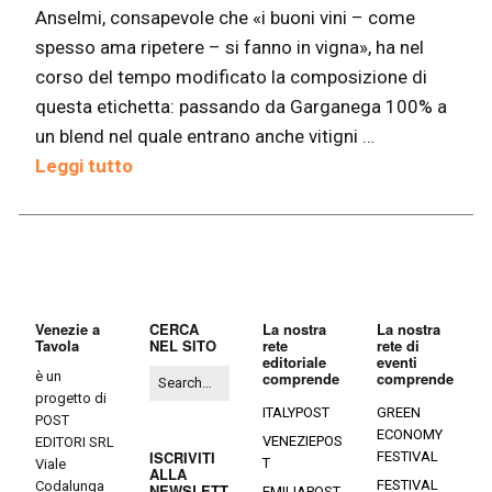
Anselmi, consapevole che «i buoni vini – come
spesso ama ripetere – si fanno in vigna», ha nel
corso del tempo modificato la composizione di
questa etichetta: passando da Garganega 100% a
un blend nel quale entrano anche vitigni …
Leggi tutto
Venezie a
CERCA
La nostra
La nostra
Tavola
NEL SITO
rete
rete di
editoriale
eventi
è un
comprende
comprende
progetto di
ITALYPOST
GREEN
POST
ECONOMY
VENEZIEPOS
EDITORI SRL
ISCRIVITI
FESTIVAL
T
Viale
ALLA
FESTIVAL
Codalunga
NEWSLETT
EMILIAPOST