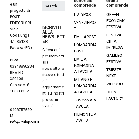
editoriale
eventi
è un
comprende
comprende
progetto di
ITALYPOST
GREEN
POST
ECONOMY
VENEZIEPOS
EDITORI SRL
ISCRIVITI
FESTIVAL
T
Viale
ALLA
FESTIVAL
Codalunga
NEWSLETT
EMILIAPOST
ER
CITTÀ
4/L 35138
LOMBARDIA
IMPRESA
Padova (PD)
Clicca qui
POST
GALILEO
per iscriverti
EMILIA
P.IVA
FESTIVAL
alla
ROMAGNA
03948890284
newsletter e
TRIESTE
A TAVOLA
REA PD-
ricevere tutti
NEXT
350106
MILANO E
gli
WEFOOD
Cap soc. €
LOMBARDIA
aggiorname
100.000 i.v.
A TAVOLA
OPEN
nti sui nostri
FACTORY
prossimi
TOSCANA A
T.
eventi
TAVOLA
0498757589
PIEMONTE A
M.
TAVOLA
info@italypost.it