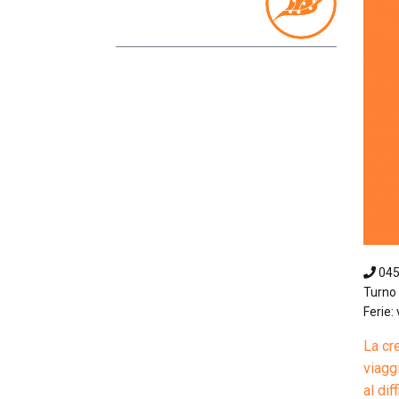
04
Turno 
Ferie: 
La cr
viagg
al di