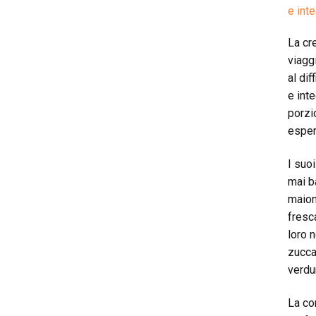
e inte
La cr
viagg
al di
e inte
porzi
esper
I suo
mai b
maion
fresca
loro n
zucca
verdu
La co