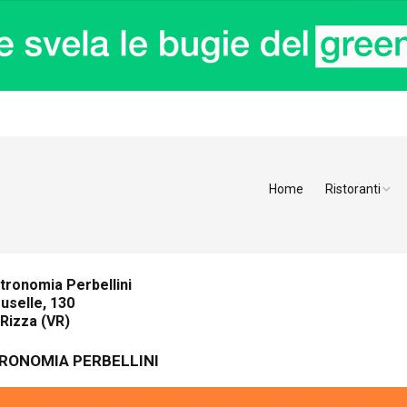
Home
Ristoranti
Ristoranti Alt
Ristoranti Tren
tronomia Perbellini
uselle, 130
Veneto
 Rizza (VR)
Friuli Venezia 
RONOMIA PERBELLINI
Ristoranti Slov