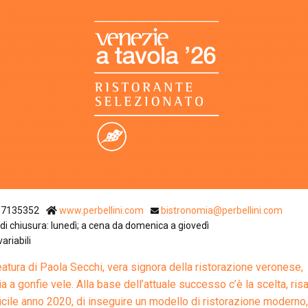
Ristoranti Istr
57135352
www.perbellini.com
bistronomia@perbellini.com
di chiusura: lunedì; a cena da domenica a giovedì
variabili
eatura di Paola Secchi, vera signora della ristorazione veronese,
ia a gonfie vele. Alla base dell’attuale successo c’è la scelta, ris
fficile anno 2020, di inseguire un modello di ristorazione moderno,