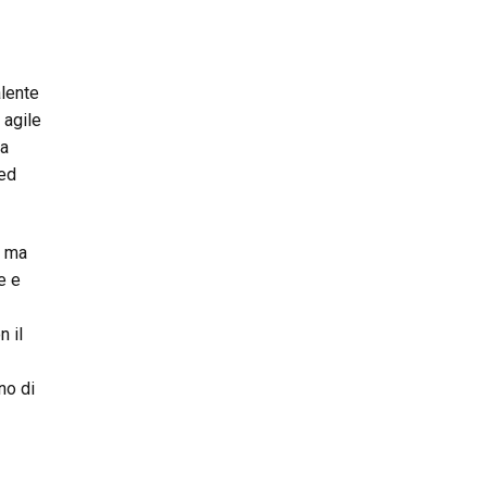
alente
 agile
ia
 ed
i ma
e e
n il
no di