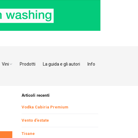
Vini
Prodotti
La guida e gli autori
Info
o Adige
Bianchi
tino
Bollicine
Articoli recenti
Rosati
Ristoranti Verona
Vodka Cabiria Premium
Giulia
Rossi
Ristoranti Vicenza
Ristoranti Pordenone
Vento d’estate
Tisane
enia
Ristoranti Padova
Ristoranti Udine