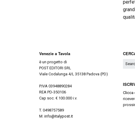
perfe
grand
qualit
Venezie a Tavola
CERCA
è un progetto di
POST EDITORI SRL
Viale Codalunga 4/L 35138 Padova (PD)
ISCRI
P.IVA 03948890284
REA PD-350106
Clicca 
Cap soc. € 100.000 i.v.
ricever
prossi
T. 0498757589
M.
info@italypost.it