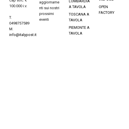
Cap soc. €
LOMBARDIA
aggiorname
100.000 i.v.
A TAVOLA
OPEN
nti sui nostri
FACTORY
prossimi
TOSCANA A
T.
eventi
TAVOLA
0498757589
PIEMONTE A
M.
TAVOLA
info@italypost.it