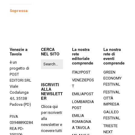
Sopressa
Venezie a
CERCA
La nostra
La nostra
Tavola
NEL SITO
rete
rete di
editoriale
eventi
è un
comprende
comprende
progetto di
ITALYPOST
GREEN
POST
ECONOMY
VENEZIEPOS
EDITORI SRL
ISCRIVITI
FESTIVAL
T
Viale
ALLA
FESTIVAL
Codalunga
NEWSLETT
EMILIAPOST
ER
CITTÀ
4/L 35138
LOMBARDIA
IMPRESA
Padova (PD)
Clicca qui
POST
GALILEO
per iscriverti
EMILIA
P.IVA
FESTIVAL
alla
ROMAGNA
03948890284
newsletter e
TRIESTE
A TAVOLA
REA PD-
ricevere tutti
NEXT
350106