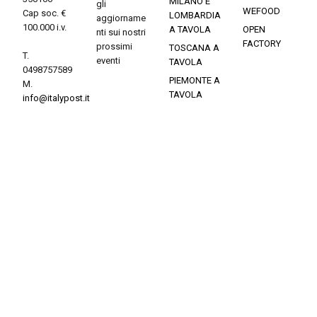
MILANO E
gli
WEFOOD
Cap soc. €
LOMBARDIA
aggiorname
100.000 i.v.
A TAVOLA
OPEN
nti sui nostri
FACTORY
prossimi
TOSCANA A
T.
eventi
TAVOLA
0498757589
PIEMONTE A
M.
TAVOLA
info@italypost.it