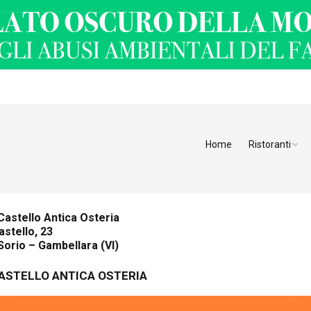
Home
Ristoranti
Ristoranti Alt
Ristoranti Tren
Castello Antica Osteria
astello, 23
Veneto
Sorio – Gambellara (VI)
Friuli Venezia 
ASTELLO ANTICA OSTERIA
Ristoranti Slov