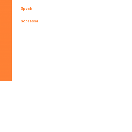
Speck
ia-Croazia
Ristoranti Rovigo
Ristoranti Gorizia
Sopressa
Ristoranti Venezia
Ristoranti Trieste
Ristoranti Treviso
Ristoranti Belluno