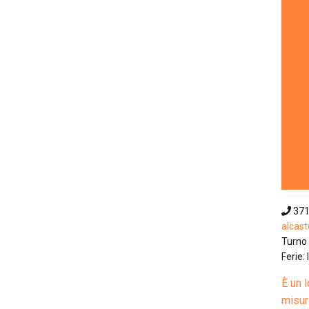
37
alcas
Turno 
Ferie:
È un 
misura