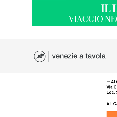
— Al 
Via C
Loc. 
AL C