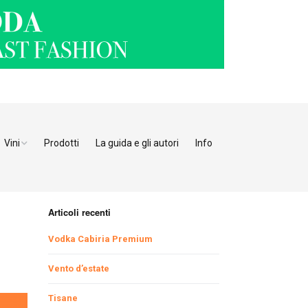
Vini
Prodotti
La guida e gli autori
Info
o Adige
Bianchi
tino
Bollicine
Articoli recenti
Rosati
Ristoranti Verona
Vodka Cabiria Premium
Giulia
Rossi
Ristoranti Vicenza
Ristoranti Pordenone
Vento d’estate
Tisane
enia
Ristoranti Padova
Ristoranti Udine