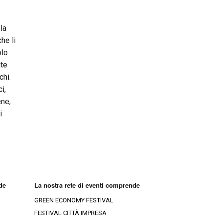
la
he li
olo
ate
chi.
i,
ene,
i
de
La nostra rete di eventi comprende
GREEN ECONOMY FESTIVAL
FESTIVAL CITTÀ IMPRESA