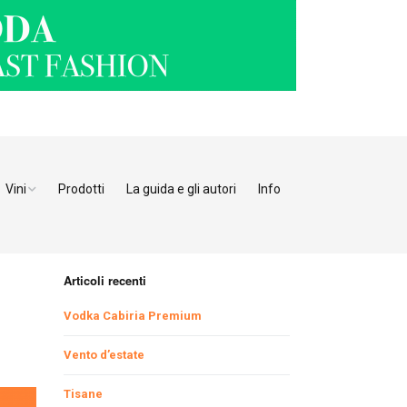
Vini
Prodotti
La guida e gli autori
Info
o Adige
Bianchi
tino
Bollicine
Articoli recenti
Rosati
Ristoranti Verona
Vodka Cabiria Premium
Giulia
Rossi
Ristoranti Vicenza
Ristoranti Pordenone
Vento d’estate
Tisane
enia
Ristoranti Padova
Ristoranti Udine