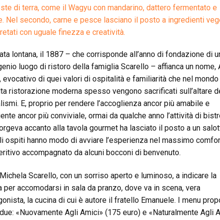
ste di terra, come il Wagyu con mandarino, dattero fermentato e
e. Nel secondo, carne e pesce lasciano il posto a ingredienti vege
retati con uguale finezza e creatività.
ata lontana, il 1887 – che corrisponde all’anno di fondazione di u
genio luogo di ristoro della famiglia Scarello – affianca un nome, 
, evocativo di quei valori di ospitalità e familiarità che nel mondo
alta ristorazione moderna spesso vengono sacrificati sull’altare d
lismi. E, proprio per rendere l’accoglienza ancor più amabile e
ente ancor più conviviale, ormai da qualche anno l’attività di bistr
orgeva accanto alla tavola gourmet ha lasciato il posto a un salot
li ospiti hanno modo di avviare l’esperienza nel massimo comfor
eritivo accompagnato da alcuni bocconi di benvenuto.
 Michela Scarello, con un sorriso aperto e luminoso, a indicare la
a per accomodarsi in sala da pranzo, dove va in scena, vera
gonista, la cucina di cui è autore il fratello Emanuele. I menu prop
due: «Nuovamente Agli Amici» (175 euro) e «Naturalmente Agli 