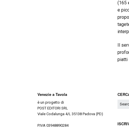
(165 e
e picc
propo
taget
interp
Il ser
profo
piatt
Venezie a Tavola
CERCA
è un progetto di
POST EDITORI SRL
Viale Codalunga 4/L 35138 Padova (PD)
ISCRI
P.IVA 03948890284