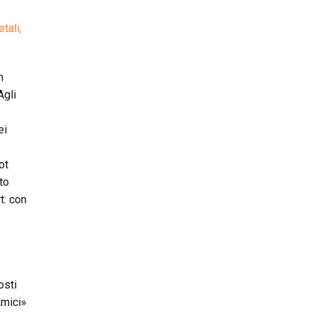
tali,
n
Agli
ei
ot
to
t: con
osti
Amici»