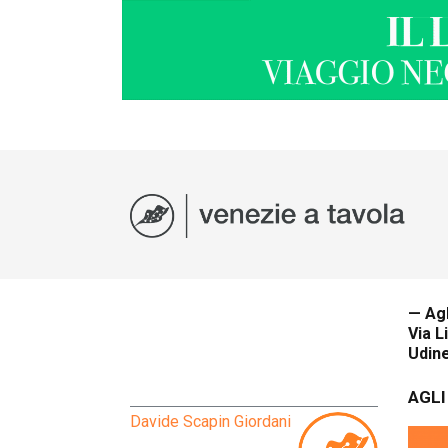
— Agl
Via L
Udin
AGLI
Davide Scapin Giordani