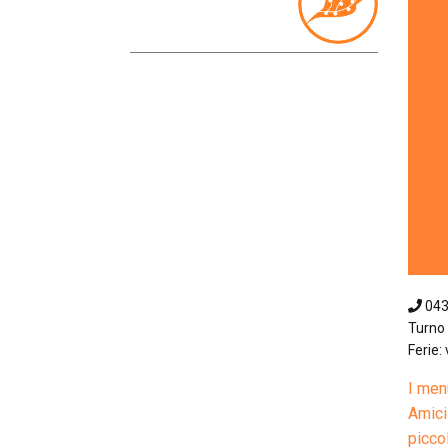
04
Turno 
Ferie: 
I men
Amici»
piccol