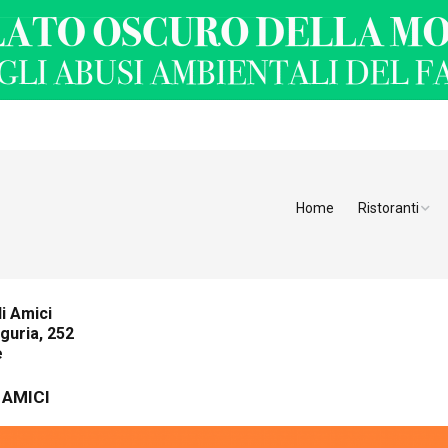
Home
Ristoranti
Ristoranti Alt
Ristoranti Tren
i Amici
iguria, 252
Veneto
e
Friuli Venezia 
 AMICI
Ristoranti Slov