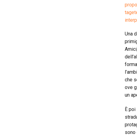
propo
taget
interp
Una d
primi
Amici
dell’
forma
l’ambi
che s
ove g
un ap
È poi
strad
prota
sono 