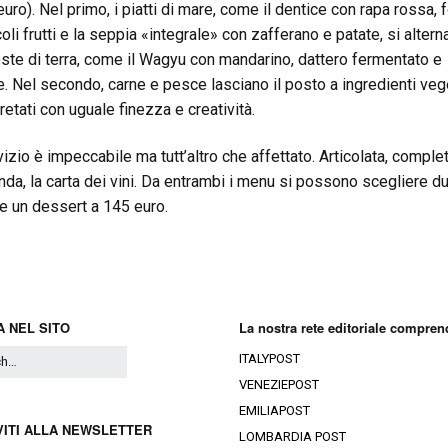
uro). Nel primo, i piatti di mare, come il dentice con rapa rossa, 
oli frutti e la seppia «integrale» con zafferano e patate, si altern
ste di terra, come il Wagyu con mandarino, dattero fermentato e
e. Nel secondo, carne e pesce lasciano il posto a ingredienti vege
retati con uguale finezza e creatività.
vizio è impeccabile ma tutt’altro che affettato. Articolata, complet
nda, la carta dei vini. Da entrambi i menu si possono scegliere d
i e un dessert a 145 euro.
 NEL SITO
La nostra rete editoriale compren
ITALYPOST
VENEZIEPOST
EMILIAPOST
VITI ALLA NEWSLETTER
LOMBARDIA POST