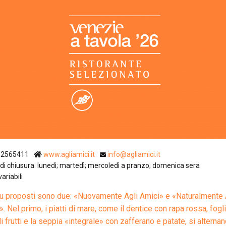
Ristoranti Istr
32565411
www.agliamici.it
info@agliamici.it
di chiusura: lunedì; martedì; mercoledì a pranzo; domenica sera
variabili
u proposti sono due: «Nuovamente Agli Amici» e «Naturalmente 
. Nel primo, i piatti di mare, come il dentice con rapa rossa, fogl
i frutti e la seppia «integrale» con zafferano e patate, si alternan